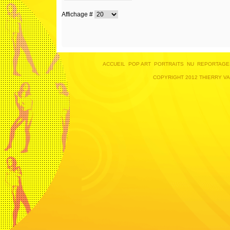
Affichage #
ACCUEIL
POP ART
PORTRAITS
NU
REPORTAGE
COPYRIGHT 2012 THIERRY V