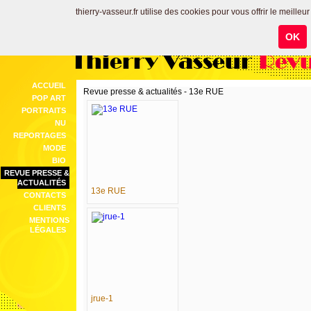
thierry-vasseur.fr utilise des cookies pour vous offrir le meilleu
OK
Thierry Vasseur
Revu
ACCUEIL
Revue presse & actualités - 13e RUE
POP ART
PORTRAITS
NU
REPORTAGES
MODE
BIO
REVUE PRESSE &
ACTUALITÉS
13e RUE
CONTACTS
CLIENTS
MENTIONS
LÉGALES
jrue-1