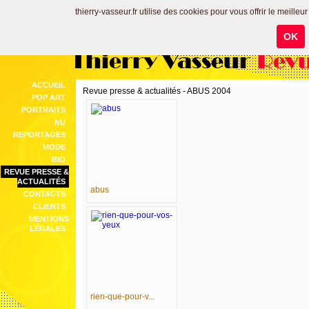
thierry-vasseur.fr utilise des cookies pour vous offrir le meilleu
OK
Thierry Vasseur
Revu
ACCUEIL
Revue presse & actualités - ABUS 2004
POP ART
PORTRAITS
NU
REPORTAGES
MODE
BIO
REVUE PRESSE &
ACTUALITÉS
abus
CONTACTS
CLIENTS
MENTIONS
LÉGALES
rien-que-pour-v...