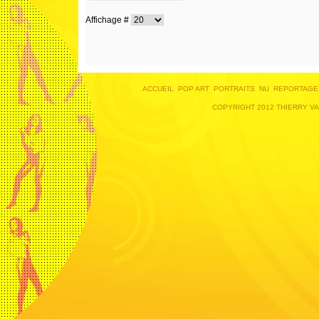
Affichage #
ACCUEIL
POP ART
PORTRAITS
NU
REPORTAGE
COPYRIGHT 2012 THIERRY V