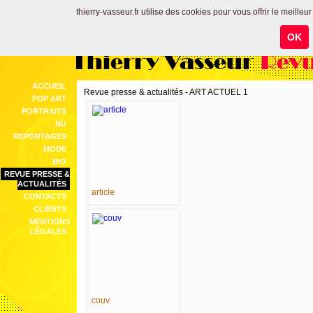
thierry-vasseur.fr utilise des cookies pour vous offrir le meilleu
OK
Thierry Vasseur
Revu
ACCUEIL
Revue presse & actualités - ART ACTUEL 1
POP ART
PORTRAITS
NU
REPORTAGES
MODE
BIO
REVUE PRESSE &
ACTUALITÉS
article
CONTACTS
CLIENTS
MENTIONS
LÉGALES
couv