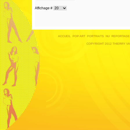
Affichage #
ACCUEIL
POP ART
PORTRAITS
NU
REPORTAGE
COPYRIGHT 2012 THIERRY V