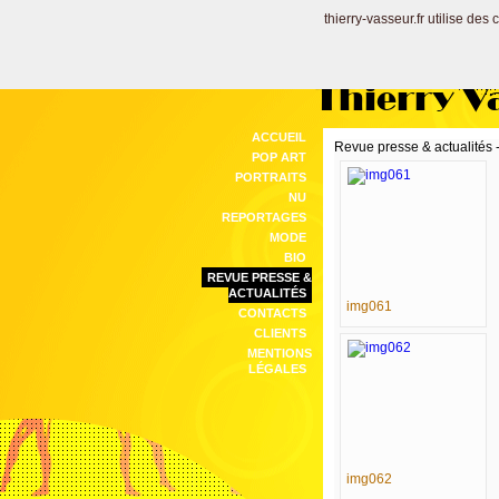
thierry-vasseur.fr utilise des
Thierry V
ACCUEIL
Revue presse & actualité
POP ART
PORTRAITS
NU
REPORTAGES
MODE
BIO
REVUE PRESSE &
ACTUALITÉS
img061
CONTACTS
CLIENTS
MENTIONS
LÉGALES
img062