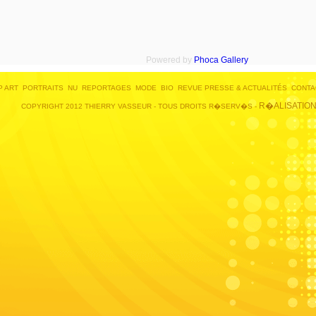
Powered by
Phoca
Gallery
P ART
PORTRAITS
NU
REPORTAGES
MODE
BIO
REVUE PRESSE & ACTUALITÉS
CONTA
R�ALISATIO
COPYRIGHT 2012 THIERRY VASSEUR - TOUS DROITS R�SERV�S -