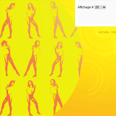
Affichage #
ACCUEIL
PO