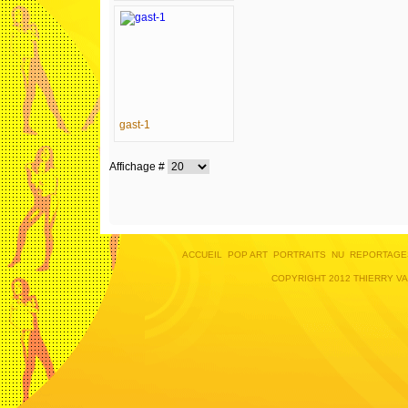
gast-1
Affichage #
ACCUEIL
POP ART
PORTRAITS
NU
REPORTAGE
COPYRIGHT 2012 THIERRY V