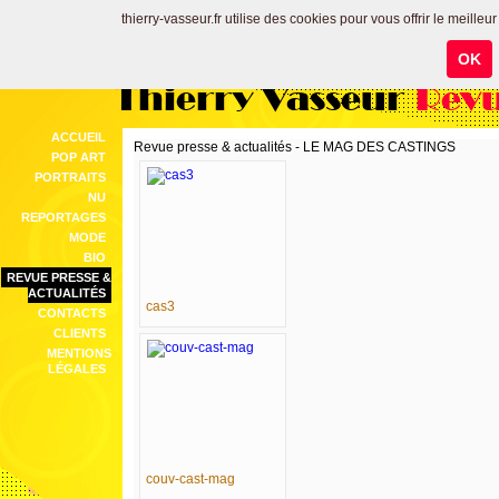
thierry-vasseur.fr utilise des cookies pour vous offrir le meilleu
OK
Thierry Vasseur
Revu
ACCUEIL
Revue presse & actualités - LE MAG DES CASTINGS
POP ART
PORTRAITS
NU
REPORTAGES
MODE
BIO
REVUE PRESSE &
ACTUALITÉS
cas3
CONTACTS
CLIENTS
MENTIONS
LÉGALES
couv-cast-mag