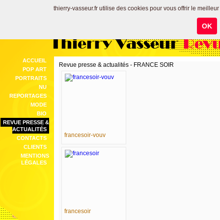
thierry-vasseur.fr utilise des cookies pour vous offrir le meilleu
OK
Thierry Vasseur
Revu
ACCUEIL
Revue presse & actualités - FRANCE SOIR
POP ART
PORTRAITS
NU
REPORTAGES
MODE
BIO
REVUE PRESSE &
ACTUALITÉS
francesoir-vouv
CONTACTS
CLIENTS
MENTIONS
LÉGALES
francesoir