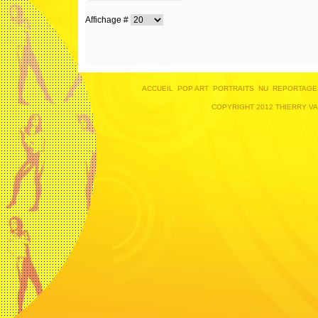
Affichage #
ACCUEIL
POP ART
PORTRAITS
NU
REPORTAGE
COPYRIGHT 2012 THIERRY V