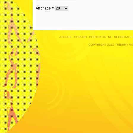
Affichage #
ACCUEIL
POP ART
PORTRAITS
NU
REPORTAGE
COPYRIGHT 2012 THIERRY V