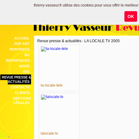
thierry-vasseur.fr utilise des cookies pour vous offrir le meilleu
OK
Thierry Vasseur
Revu
ACCUEIL
Revue presse & actualités - LA LOCALE TV 2005
POP ART
PORTRAITS
NU
REPORTAGES
MODE
BIO
REVUE PRESSE &
ACTUALITÉS
la-locale-tele
CONTACTS
CLIENTS
MENTIONS
LÉGALES
lalocale-tv