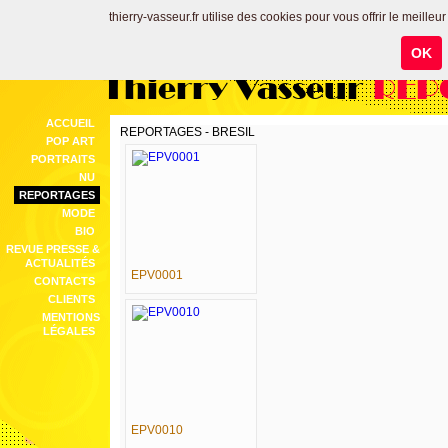
thierry-vasseur.fr utilise des cookies pour vous offrir le meilleu
OK
Thierry Vasseur
REP
ACCUEIL
REPORTAGES - BRESIL
POP ART
PORTRAITS
NU
REPORTAGES
MODE
BIO
REVUE PRESSE &
ACTUALITÉS
EPV0001
CONTACTS
CLIENTS
MENTIONS
LÉGALES
EPV0010