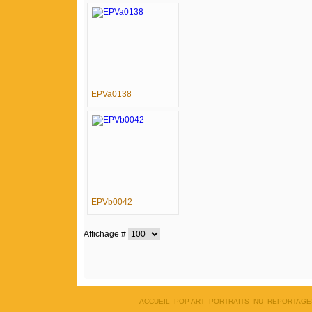
EPVa0138
EPVb0042
Affichage #
ACCUEIL
POP ART
PORTRAITS
NU
REPORTAGE