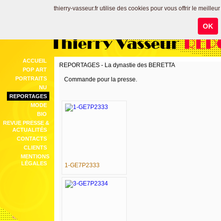
thierry-vasseur.fr utilise des cookies pour vous offrir le meilleu
OK
Thierry Vasseur
REP
ACCUEIL
REPORTAGES - La dynastie des BERETTA
POP ART
PORTRAITS
Commande pour la presse.
NU
REPORTAGES
MODE
BIO
REVUE PRESSE &
ACTUALITÉS
CONTACTS
CLIENTS
MENTIONS
LÉGALES
1-GE7P2333