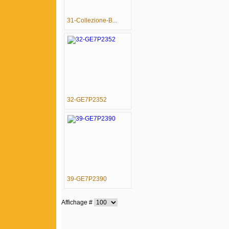
31-Collezione-B...
32-GE7P2352
39-GE7P2390
Affichage #