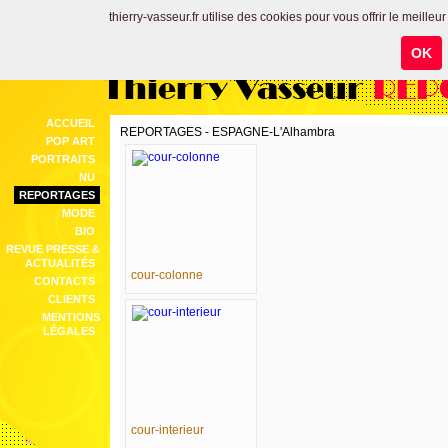
thierry-vasseur.fr utilise des cookies pour vous offrir le meilleu
OK
Thierry Vasseur
REP
ACCUEIL
REPORTAGES - ESPAGNE-L'Alhambra
POP ART
PORTRAITS
NU
REPORTAGES
MODE
BIO
REVUE PRESSE &
ACTUALITÉS
cour-colonne
CONTACTS
CLIENTS
MENTIONS
LÉGALES
cour-interieur