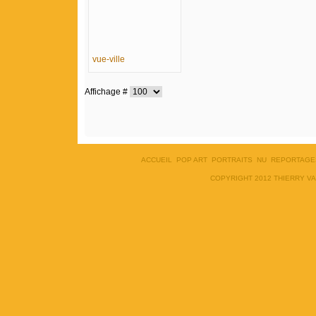
vue-ville
Affichage #
ACCUEIL
POP ART
PORTRAITS
NU
REPORTAGE
COPYRIGHT 2012 THIERRY V