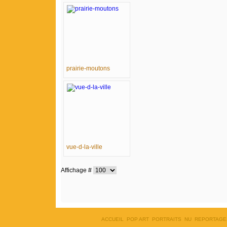
prairie-moutons
vue-d-la-ville
Affichage #
ACCUEIL
POP ART
PORTRAITS
NU
REPORTAGE