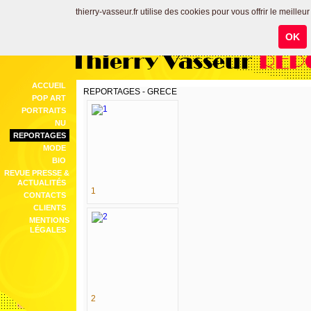
thierry-vasseur.fr utilise des cookies pour vous offrir le meilleu
OK
Thierry Vasseur
REP
ACCUEIL
REPORTAGES - GRECE
POP ART
PORTRAITS
NU
REPORTAGES
MODE
BIO
REVUE PRESSE &
ACTUALITÉS
1
CONTACTS
CLIENTS
MENTIONS
LÉGALES
2