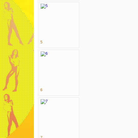
5
6
7