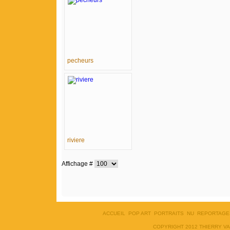
pecheurs
riviere
Affichage #
ACCUEIL
POP ART
PORTRAITS
NU
REPORTAGE
COPYRIGHT 2012 THIERRY V