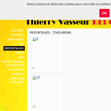
thierry-vasseur.fr utilise des cookies pour vous offrir le meilleu
OK
Thierry Vasseur
REP
ACCUEIL
REPORTAGES - TOGO-BENIN
POP ART
PORTRAITS
NU
REPORTAGES
MODE
BIO
REVUE PRESSE &
ACTUALITÉS
4
CONTACTS
CLIENTS
MENTIONS
LÉGALES
12