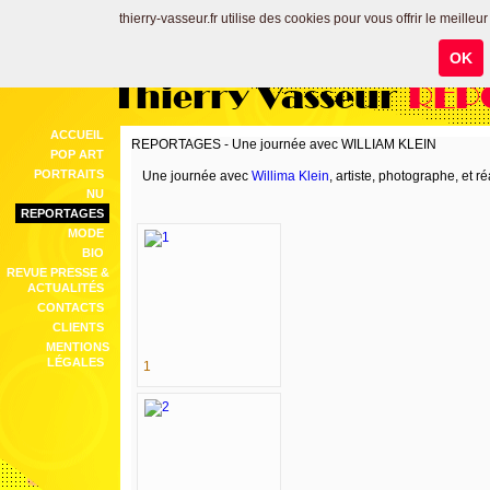
thierry-vasseur.fr utilise des cookies pour vous offrir le meilleu
OK
Thierry Vasseur
REP
ACCUEIL
REPORTAGES - Une journée avec WILLIAM KLEIN
POP ART
PORTRAITS
Une journée avec
Willima Klein
, artiste, photographe, et r
NU
REPORTAGES
MODE
BIO
REVUE PRESSE &
ACTUALITÉS
CONTACTS
CLIENTS
MENTIONS
LÉGALES
1