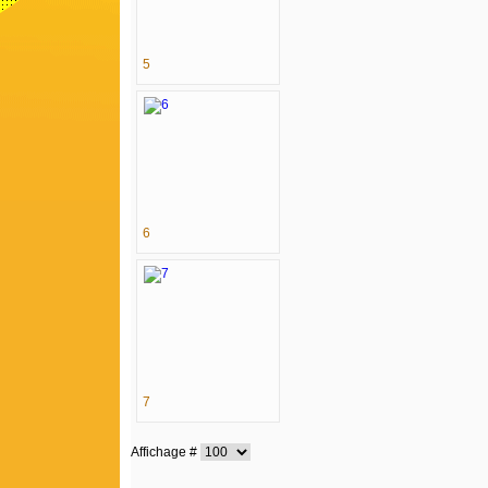
5
6
7
Affichage #