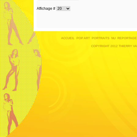
Affichage #
ACCUEIL
POP ART
PORTRAITS
NU
REPORTAGE
COPYRIGHT 2012 THIERRY V