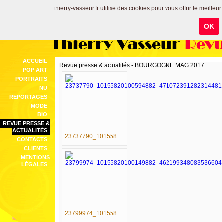
thierry-vasseur.fr utilise des cookies pour vous offrir le meilleu
OK
Thierry Vasseur
Revu
ACCUEIL
Revue presse & actualités - BOURGOGNE MAG 2017
POP ART
PORTRAITS
NU
REPORTAGES
MODE
BIO
REVUE PRESSE &
ACTUALITÉS
23737790_101558...
CONTACTS
CLIENTS
MENTIONS
LÉGALES
23799974_101558...