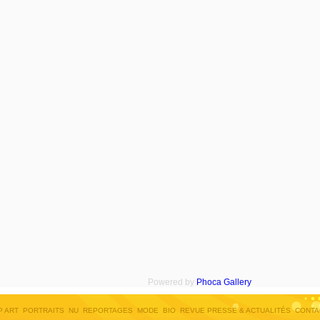
Powered by
Phoca
Gallery
P ART
PORTRAITS
NU
REPORTAGES
MODE
BIO
REVUE PRESSE & ACTUALITÉS
CONTA