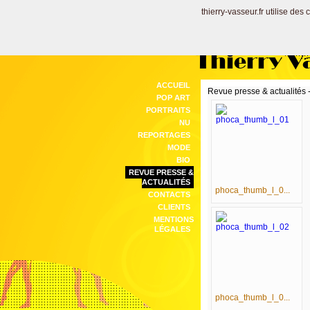
thierry-vasseur.fr utilise des
Thierry V
ACCUEIL
Revue presse & actualit
POP ART
PORTRAITS
NU
REPORTAGES
MODE
BIO
REVUE PRESSE &
ACTUALITÉS
phoca_thumb_l_0...
CONTACTS
CLIENTS
MENTIONS
LÉGALES
phoca_thumb_l_0...