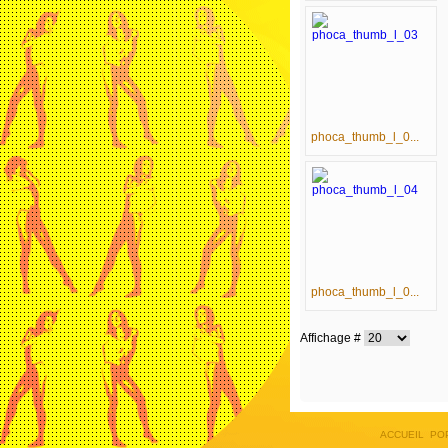
phoca_thumb_l_0...
phoca_thumb_l_0...
Affichage #
ACCUEIL
PO