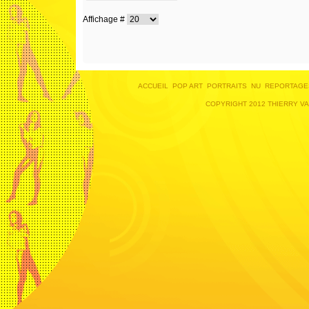
Affichage #
ACCUEIL
POP ART
PORTRAITS
NU
REPORTAGE
COPYRIGHT 2012 THIERRY V