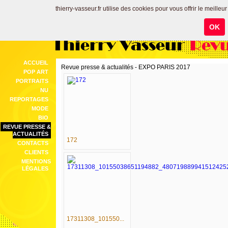
thierry-vasseur.fr utilise des cookies pour vous offrir le meilleu
OK
Thierry Vasseur
Revu
ACCUEIL
Revue presse & actualités - EXPO PARIS 2017
POP ART
PORTRAITS
NU
REPORTAGES
MODE
BIO
REVUE PRESSE &
ACTUALITÉS
172
CONTACTS
CLIENTS
MENTIONS
LÉGALES
17311308_101550...