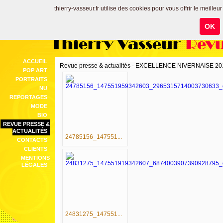
thierry-vasseur.fr utilise des cookies pour vous offrir le meilleu
OK
Thierry Vasseur
Revu
ACCUEIL
Revue presse & actualités - EXCELLENCE NIVERNAISE 20
POP ART
PORTRAITS
NU
REPORTAGES
MODE
BIO
REVUE PRESSE &
ACTUALITÉS
24785156_147551...
CONTACTS
CLIENTS
MENTIONS
LÉGALES
24831275_147551...