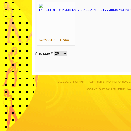
14358819_101544...
Affichage #
ACCUEIL
POP ART
PORTRAITS
NU
REPORTAGE
COPYRIGHT 2012 THIERRY V