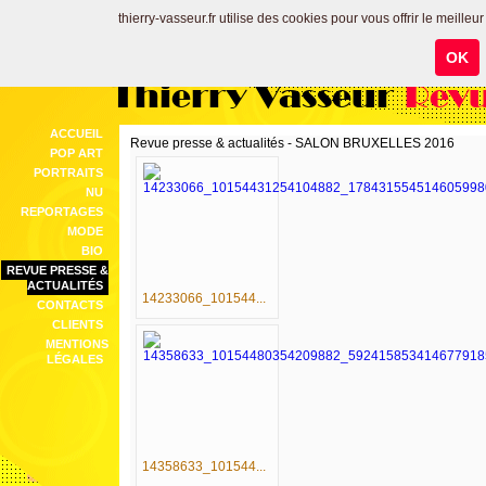
thierry-vasseur.fr utilise des cookies pour vous offrir le meilleu
OK
Thierry Vasseur
Revu
ACCUEIL
Revue presse & actualités - SALON BRUXELLES 2016
POP ART
PORTRAITS
NU
REPORTAGES
MODE
BIO
REVUE PRESSE &
ACTUALITÉS
14233066_101544...
CONTACTS
CLIENTS
MENTIONS
LÉGALES
14358633_101544...