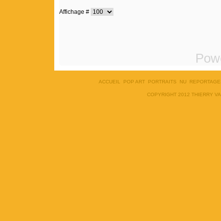
Affichage #
Pow
ACCUEIL
POP ART
PORTRAITS
NU
REPORTAGE
COPYRIGHT 2012 THIERRY V