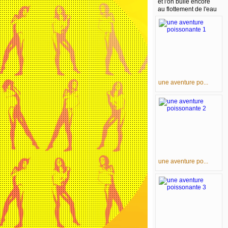
et l'on bulle encore
au flottement de l'eau
une aventure po...
une aventure po...