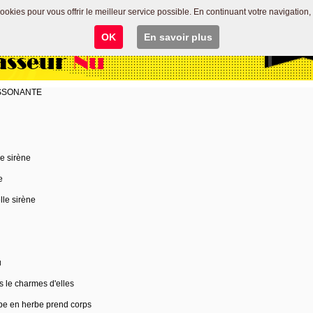
 cookies pour vous offrir le meilleur service possible. En continuant votre navigation, 
OK
En savoir plus
asseur
Nu
ISSONANTE
le sirène
e
lle sirène
u
us le charmes d'elles
rbe en herbe prend corps