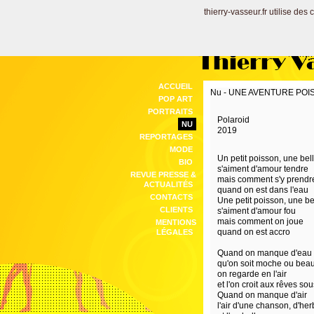
thierry-vasseur.fr utilise des
Thierry V
ACCUEIL
Nu - UNE AVENTURE PO
POP ART
PORTRAITS
Polaroid
NU
2019
REPORTAGES
MODE
Un petit poisson, une bel
BIO
s'aiment d'amour tendre
REVUE PRESSE &
mais comment s'y prendr
ACTUALITÉS
quand on est dans l'eau
CONTACTS
Une petit poisson, une be
CLIENTS
s'aiment d'amour fou
mais comment on joue
MENTIONS
quand on est accro
LÉGALES
Quand on manque d'eau
qu'on soit moche ou bea
on regarde en l'air
et l'on croit aux rêves so
Quand on manque d'air
l'air d'une chanson, d'he